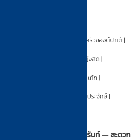
| เวลา | ร้าน | เมนู |
|——|——|——|
| 08:00 | มาดาม พาเท่ห์ | เฝอ + ครัวซองต์ปาเต้ |
| 12:00 | ผัดไทยบัวแดง | ผัดไทยกุ้งสด |
| 15:00 | Beyond Cafe | กาแฟ + เค้ก |
| 18:00 | Nong Pa Jak | วิวหนองประจักษ์ |
—
เช่ารถกับแก่นนคร คาร์เร้นท์ — สะดวก