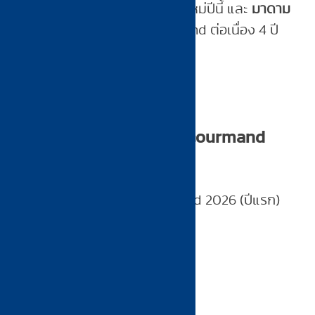
Bib Gourmand 2026 เป็นร้านใหม่ปีนี้ และ
มาดาม
พาเท่ห์ 2515
ได้รับ Bib Gourmand ต่อเนื่อง 4 ปี
ซ้อน
—
ผัดไทยบัวแดง — Bib Gourmand
2026 ร้านใหม่ของอุดรธานี
รางวัล:
Michelin Bib Gourmand 2026 (ปีแรก)
พิกัด:
ถนนโพศรี ต.หมากแข้ง
ราคา:
60–150 บาท