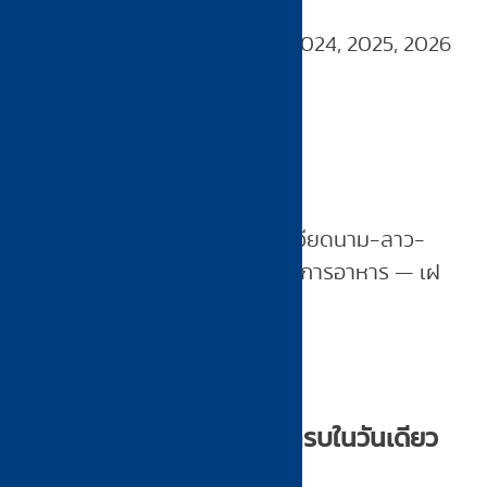
รางวัล:
Bib Gourmand 2023, 2024, 2025, 2026
พิกัด:
ถนนวัฒนานุวงศ์
ราคา:
101–250 บาท
ร้านฟิวชัน 5 สัญชาติ (ไทย-จีน-เวียดนาม-ลาว-
ฝรั่งเศส) ที่ทำให้อุดรธานีดังในวงการอาหาร — เฝ
อมาดาม ครัวซองต์ปาเต้ โรตีสตูว์
—
กิน Michelin อุดรธานีครบในวันเดียว