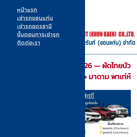
หน้าแรก
เช่ารถขอนแก่น
Skip
เช่ารถอุดรธานี
to
ขั้นตอนการเช่ารถ
content
ติดต่อเรา
เช่ารถขอนแก่น อุดรธานี ราคาถูก | แก่นนคร คาร์เร้นท์
เช่ารถขอนแก่น อุดรธานี ราคาเริ่ม 499 บาท/วัน รถใหม่ ประกันชั้น 1 ทุก
ร้าน Michelin อุดรธานี 2026 — ผัดไทยบัว
คัน รับ-ส่งสนามบินฟรี จองง่าย โทร 083-737-2222
แดง Bib Gourmand ใหม่ + มาดาม พาเท่ห์