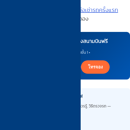
กำลังเช่ารถครั้งแรก? อ่าน
คู่มือเช่ารถครั้งแรก
2026 — Checklist ครบจบ
ก่อนจอง
เช่ารถเที่ยวอุดรธานี รับส่งสนามบินฟรี
เริ่ม 499 บาท/วัน • ประกันชั้น 1 •
LINE อุดร
FB อุดร
โทรจอง
เช่ารถครั้งแรก? อ่านคู่มือก่อนจอง!
เตรียมตัวก่อนเช่ารถ: เอกสาร, ขั้นตอน, ข้อควรรู้, วิธีตรวจรถ —
ครบจบในที่เดียว
อ่านคู่มือเช่ารถครั้งแรก