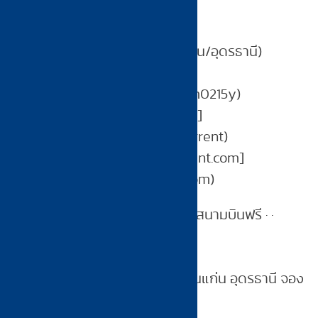
ทุกเส้นทาง
**083-737-2222** (ขอนแก่น/อุดรธานี)
**Line:** [@zmm0215y]
(https://line.me/R/ti/p/@zmm0215y)
**Facebook:** [Knkcarrent]
(https://facebook.com/Knkcarrent)
**จอง:** [kaennakorncarrent.com]
(https://kaennakorncarrent.com)
เริ่มต้น
899 บาท/วัน
· รับ-ส่งสนามบินฟรี · ·
ประกันชั้น 1 ทุกคัน
*แก่นนคร คาร์เร้นท์ — รถเช่าขอนแก่น อุดรธานี จอง
ง่าย สะดวก รวดเร็ว*