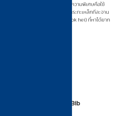
ร้านผัดไทยที่เปิดมากว่า 20 ปี — ความพิเศษคือใช้
เส้นจันทน์ทำสดใหม่ทุกวัน ผัดในกระทะเหล็กทีละจาน
ด้วยไฟแรง ได้กลิ่นหอมกระทะ (wok hei) ที่หาได้ยาก
ในร้านผัดไทยทั่วไป
เมนูห้ามพลาด:
ผัดไทยกุ้งสด (เส้นจันทน์สด)
ผัดไทยห่อไข่
ผัดซีอิ๊ว
—
มาดาม พาเท่ห์ 2515 — Bib
Gourmand 4 ปีซ้อน