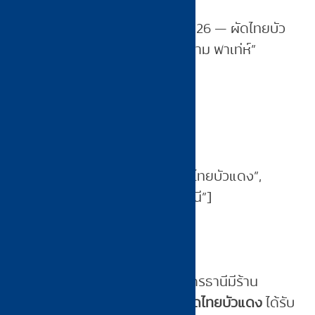
title: “ร้าน Michelin อุดรธานี 2026 — ผัดไทยบัว
แดง Bib Gourmand ใหม่ + มาดาม พาเท่ห์”
date: “2026-06-07”
category: “อาหาร”
tags: [“michelin อุดรธานี”, “ผัดไทยบัวแดง”,
“มาดามพาเท่ห์”, “ร้านเด็ดอุดรธานี”]
—
ตอบสั้น (Featured Snippet):
อุดรธานีมีร้าน
Michelin 2026 จำนวน 2 ร้าน:
ผัดไทยบัวแดง
ได้รับ