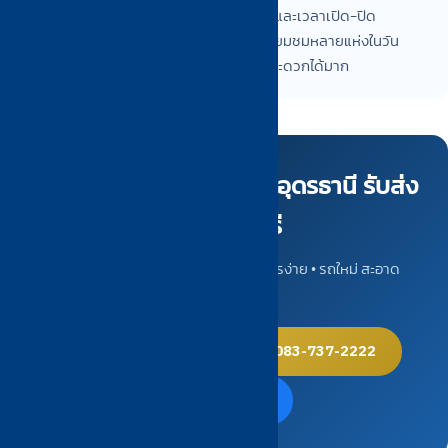
บรรยากาศของร้าน ตรวจสอบเส้นทางและเวลาเปิด-ปิด
วางแผนการเดินทาง โดยเฉพาะหากเยี่ยมชมหลายแห่งในวัน
เดียว การเช่ารถขับเองช่วยเพิ่มความสะดวกได้มาก
เช่ารถเที่ยวหนองคาย-อุดรธานี รับส่ง
สนามบินฟรี
เริ่ม 499 บาท/วัน • ประกันชั้น 1 • เอกสารง่าย • รถใหม่ สะอาด
พร้อมใช้
จองผ่าน LINE
โทร 083-737-2222
Facebook